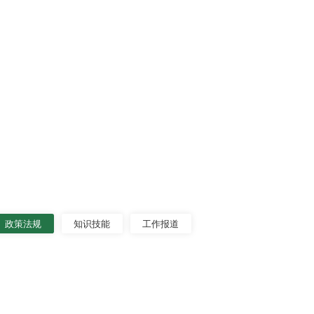
政策法规
知识技能
工作报道
图速览 | 安全生产十五条措施