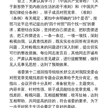
会上，大家认真学习了《中国共产党章程》《关
于新形势下党内政治生活的若干准则》和《中国共产
党纪律处分条例》。班子成员对照党章、《准则》
《条例》有关规定，紧扣中央明确的“18个是否”，按
照习近平总书记提出的“四个对照”“四个找一找”的要
求，紧密结合实际，坚持把自己摆进去、把职责摆进
去、把工作摆进去，一条一条过、一项一项找，深刻
检视自我、认真查找差距，既实实在在回答有没有的
问题，又对检视出来的问题进行深入剖析，提出切实
可行的整改措施。每位同志发言后，其他同志开诚布
公、严肃认真地提出意见建议，进行提醒警醒，做到
见人见事见思想，达到了预期效果。
省委第十二巡回指导组组长舒立志对我院党委会
对照党章党规找差距专题会议效果给予充分肯定。他
指出，会议开得十分及时，准备较充分，主题突出、
内容丰富、针对性强。班子成员能结合党章党规，寻
找差距、检视问题、互相提醒警醒，咬耳扯袖，达到
互相帮助、共同提高的目的，符合省委的要求。为下
一步开好民主生活会奠定了良好的基础。