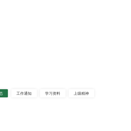
态
工作通知
学习资料
上级精神
授“不忘初心、牢记使命”主题教育专题党课