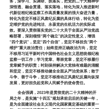
务，深学习、实调研、抓落实，把党的二十大精神学
深悟透、融会贯通、落实落地，转化为深入推进新时
代新征程纪检监察工作高质量发展的强大奋进力量，
转化为坚定不移正风肃纪反腐的具体行动，转化为坚
定维护党的先进纯洁、永葆党的生机活力的实际成
效。要深入贯彻落实党的二十大关于全面从严治党战
略部署，深刻领悟“两个确立”的决定性意义，增强
“四个意识”，坚定“四个自信”，坚定不移担负“两个
维护”重大政治责任；始终坚持正确政治方向，坚定
不移用习近平新时代中国特色社会主义思想统领纪检
监察一切工作；学习党章、尊崇党章，坚定不移履行
党章赋予的职责；时刻保持解决大党独有难题的清醒
和坚定，坚定不移推动健全全面从严治党体系；敢于
斗争、善于斗争，坚定不移推动正风肃纪反腐向纵深
发展，更好担负起党和人民赋予的使命责任。
全会强调，2023年是贯彻党的二十大精神的开
局之年，是实施“十四五”规划承前启后的关键一年，
是为全面建设社会主义现代化国家奠定基础的重要一