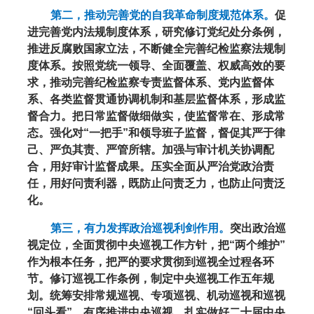
第二，推动完善党的自我革命制度规范体系。
促
进完善党内法规制度体系，研究修订党纪处分条例，
推进反腐败国家立法，不断健全完善纪检监察法规制
度体系。按照党统一领导、全面覆盖、权威高效的要
求，推动完善纪检监察专责监督体系、党内监督体
系、各类监督贯通协调机制和基层监督体系，形成监
督合力。把日常监督做细做实，使监督常在、形成常
态。强化对“一把手”和领导班子监督，督促其严于律
己、严负其责、严管所辖。加强与审计机关协调配
合，用好审计监督成果。压实全面从严治党政治责
任，用好问责利器，既防止问责乏力，也防止问责泛
化。
第三，有力发挥政治巡视利剑作用。
突出政治巡
视定位，全面贯彻中央巡视工作方针，把“两个维护”
作为根本任务，把严的要求贯彻到巡视全过程各环
节。修订巡视工作条例，制定中央巡视工作五年规
划。统筹安排常规巡视、专项巡视、机动巡视和巡视
“回头看”，有序推进中央巡视，扎实做好二十届中央