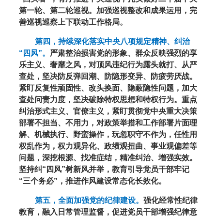
第一轮、第二轮巡视。加强巡视整改和成果运用，完
善巡视巡察上下联动工作格局。
第四，持续深化落实中央八项规定精神、纠治
“四风”。
严肃整治损害党的形象、群众反映强烈的享
乐主义、奢靡之风，对顶风违纪行为露头就打、从严
查处，坚决防反弹回潮、防隐形变异、防疲劳厌战。
紧盯反复性顽固性、改头换面、隐蔽隐性问题，加大
查处问责力度，坚决破除特权思想和特权行为。重点
纠治形式主义、官僚主义，紧盯贯彻党中央重大决策
部署不担当、不用力，对政策举措和工作部署片面理
解、机械执行、野蛮操作，玩忽职守不作为，任性用
权乱作为，权力观异化、政绩观扭曲、事业观偏差等
问题，深挖根源、找准症结，精准纠治、增强实效。
坚持纠“四风”树新风并举，教育引导党员干部牢记
“三个务必”，推进作风建设常态化长效化。
第五，全面加强党的纪律建设。
强化经常性纪律
教育，融入日常管理监督，促进党员干部增强纪律意