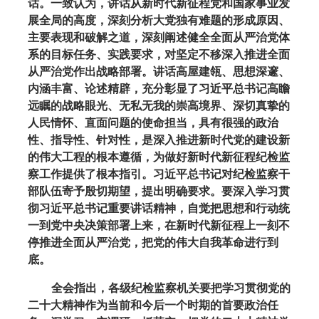
话。一致认为，讲话从新时代新征程党和国家事业发
展全局的高度，深刻分析大党独有难题的形成原因、
主要表现和破解之道，深刻阐述健全全面从严治党体
系的目标任务、实践要求，对坚定不移深入推进全面
从严治党作出战略部署。讲话高屋建瓴、思想深邃、
内涵丰富、论述精辟，充分彰显了习近平总书记高瞻
远瞩的战略眼光、无私无我的崇高境界、深切真挚的
人民情怀、直面问题的使命担当，具有很强的政治
性、指导性、针对性，是深入推进新时代党的建设新
的伟大工程的根本遵循，为做好新时代新征程纪检监
察工作提供了根本指引。习近平总书记对纪检监察干
部队伍寄予殷切期望，提出明确要求。要深入学习贯
彻习近平总书记重要讲话精神，自觉把思想和行动统
一到党中央决策部署上来，在新时代新征程上一刻不
停推进全面从严治党，把党的伟大自我革命进行到
底。
全会指出，各级纪检监察机关要把学习贯彻党的
二十大精神作为当前和今后一个时期的首要政治任