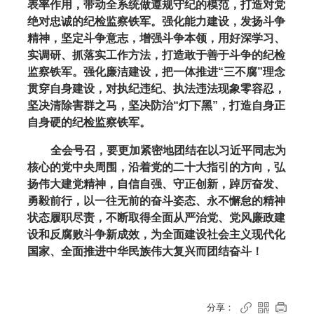
表率作用，带动全系统做遵规守纪的模范，打造对党
绝对忠诚的纪检监察铁军。强化能力建设，发扬斗争
精神，坚定斗争意志，增强斗争本领，用好深学习、
实调研、抓落实工作方法，打造敢于善于斗争的纪检
监察铁军。强化廉洁建设，把一体推进“三不腐”理念
贯穿自身建设，对执纪违纪、执法违法现象零容忍，
坚决清除害群之马，坚决防治“灯下黑”，打造自身正
自身硬的纪检监察铁军。
全会号召，要更加紧密地团结在以习近平同志为
核心的党中央周围，沿着党的二十大指引的方向，弘
扬伟大建党精神，自信自强、守正创新，踔厉奋发、
勇毅前行，以一往无前的奋斗姿态、永不懈怠的精神
状态履职尽责，不断取得全面从严治党、党风廉政建
设和反腐败斗争新成效，为全面建设社会主义现代化
国家、全面推进中华民族伟大复兴而团结奋斗！
分享：


