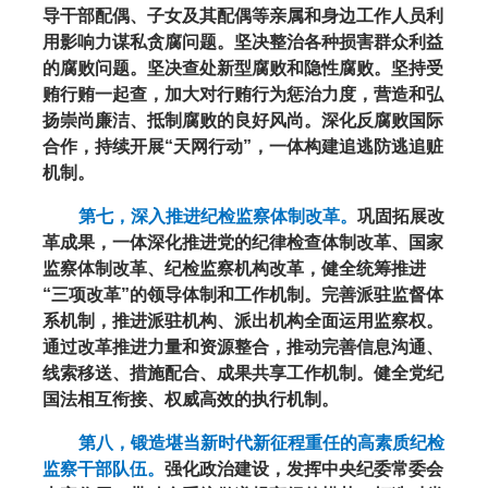
导干部配偶、子女及其配偶等亲属和身边工作人员利
用影响力谋私贪腐问题。坚决整治各种损害群众利益
的腐败问题。坚决查处新型腐败和隐性腐败。坚持受
贿行贿一起查，加大对行贿行为惩治力度，营造和弘
扬崇尚廉洁、抵制腐败的良好风尚。深化反腐败国际
合作，持续开展“天网行动”，一体构建追逃防逃追赃
机制。
第七，深入推进纪检监察体制改革。
巩固拓展改
革成果，一体深化推进党的纪律检查体制改革、国家
监察体制改革、纪检监察机构改革，健全统筹推进
“三项改革”的领导体制和工作机制。完善派驻监督体
系机制，推进派驻机构、派出机构全面运用监察权。
通过改革推进力量和资源整合，推动完善信息沟通、
线索移送、措施配合、成果共享工作机制。健全党纪
国法相互衔接、权威高效的执行机制。
第八，锻造堪当新时代新征程重任的高素质纪检
监察干部队伍。
强化政治建设，发挥中央纪委常委会