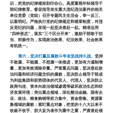
识，把党的纪律规矩刻印在心。高度重视年轻领导干
部纪律教育。督促指导发生重大违纪违法案件的相关
单位党委（党组）召开专题民主生活会，举一反三、
以案明纪。严格执行党的纪律规定和规章制度，对违
反党纪的问题，发现一起坚决查处一起。精准运用
“四种形态”，落实“三个区分开来”，激励干部敢于担
当、积极作为，实现政治效果、纪法效果、社会效果
有机统一。
第六，坚决打赢反腐败斗争攻坚战持久战。
坚持
不敢腐、不能腐、不想腐一体推进，更加有力遏制增
量，更加有效清除存量。严查重点问题，坚决查处政
治问题和经济问题交织的腐败，坚决防止领导干部成
为利益集团和权势团体的代言人、代理人，坚决防止
政商勾连、资本向政治领域渗透等破坏政治生态和经
济发展环境；突出重点领域，深化整治金融、国有企
业、政法、粮食购销等权力集中、资金密集、资源富
集领域的腐败；紧盯重点对象，把党的十八大以来不
收敛不收手、胆大妄为者作为重中之重，严肃查处领