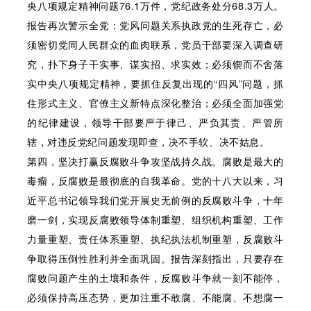
央八项规定精神问题76.1万件，党纪政务处分68.3万人。
报告再次警示全党：党风问题关系执政党的生死存亡，必
须密切党同人民群众的血肉联系，党员干部要深入调查研
究，扑下身子干实事、谋实招、求实效；必须锲而不舍落
实中央八项规定精神，要抓住反复出现的“四风”问题，抓
住形式主义、官僚主义新特点深化整治；必须全面加强党
的纪律建设，领导干部要严于律己、严负其责、严管所
辖，对违反党纪问题发现即查，决不手软、决不姑息。
第四，坚决打赢反腐败斗争攻坚战持久战。腐败是最大的
毒瘤，反腐败是最彻底的自我革命。党的十八大以来，习
近平总书记领导我们党开展史无前例的反腐败斗争，十年
磨一剑，实现反腐败领导体制重塑、组织机构重塑、工作
力量重塑、责任体系重塑、执纪执法机制重塑，反腐败斗
争取得压倒性胜利并全面巩固。报告深刻指出，只要存在
腐败问题产生的土壤和条件，反腐败斗争就一刻不能停，
必须保持高压态势，更加注重不敢腐、不能腐、不想腐一