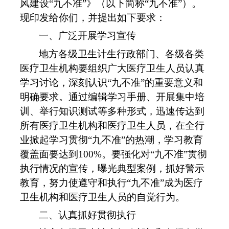
风建设
“
九不准
”
》（以下简称
“
九不准
”
）。
现印发给你们，并提出如下要求：
一、广泛开展学习宣传
地方各级卫生计生行政部门、各级各类
医疗卫生机构要组织广大医疗卫生人员认真
学习讨论，深刻认识
“
九不准
”
的重要意义和
明确要求。通过编辑学习手册、开展集中培
训、举行知识测试等多种形式，迅速传达到
所有医疗卫生机构和医疗卫生人员，在全行
业掀起学习贯彻
“
九不准
”
的热潮，学习教育
覆盖面要达到
100%
。要强化对
“
九不准
”
贯彻
执行情况的宣传，曝光典型案例，抓好警示
教育，努力使遵守和执行
“
九不准
”
成为医疗
卫生机构和医疗卫生人员的自觉行为。
二、认真抓好贯彻执行