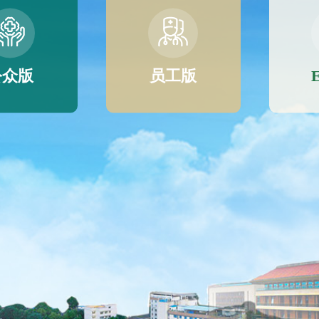
公众版
员工版
E