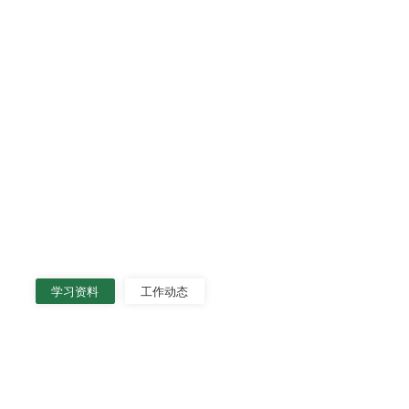
学习资料
工作动态
：努力在推动资源型经济转型发展上迈出新步