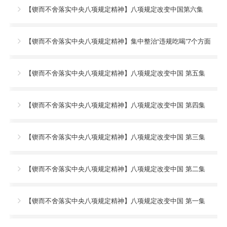
【锲而不舍落实中央八项规定精神】八项规定改变中国第六集

【锲而不舍落实中央八项规定精神】集中整治“违规吃喝”7个方面

【锲而不舍落实中央八项规定精神】八项规定改变中国 第五集

【锲而不舍落实中央八项规定精神】八项规定改变中国 第四集

【锲而不舍落实中央八项规定精神】八项规定改变中国 第三集

【锲而不舍落实中央八项规定精神】八项规定改变中国 第二集

【锲而不舍落实中央八项规定精神】八项规定改变中国 第一集
