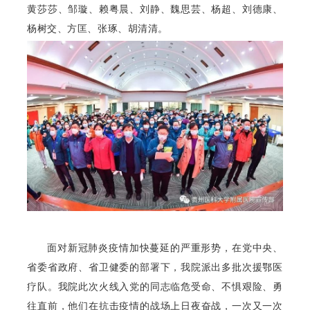
黄莎莎、邹璇、赖粤晨、刘静、魏思芸、杨超、刘德康、
杨树交、方匡、张琢、胡清清。
面对新冠肺炎疫情加快蔓延的严重形势，在党中央、
省委省政府、省卫健委的部署下，我院派出多批次援鄂医
疗队。我院此次火线入党的同志临危受命、不惧艰险、勇
往直前，他们在抗击疫情的战场上日夜奋战，一次又一次