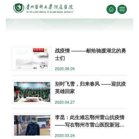


战疫情 ———献给驰援湖北的勇
士们
2020.08.05
别时飞雪，归来春风 ——迎抗疫
英雄回家
2020.04.27
李昆：此生难忘鄂州雷山抗疫情
——写在鄂州市雷山医院新冠肺
炎患者“清零”时
2020.03.24