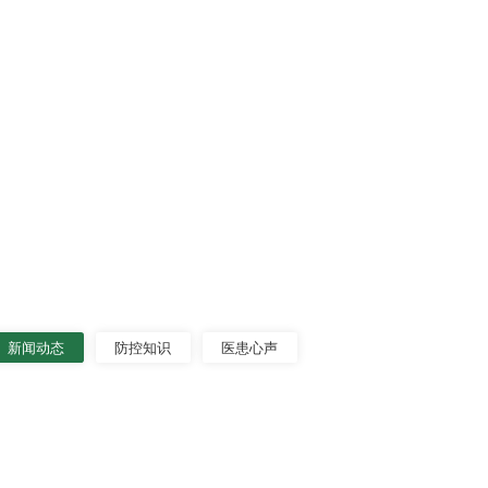
新闻动态
防控知识
医患心声
松副院长带队排查我院安全隐患