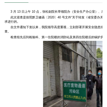
3 月 13 日上午 10 点，张松副院长
带领
院办（安全生产办公室）、后
此次
巡查
是按照
黔卫健函〔2020〕40 号文件“关于转发《省安委
求进行的。
自文件通知下发以来，
我院领导高度重视，立刻部署
开展
安全隐患排查
查。
检查组先后到
检验科
、
第
一住院楼的消防站
及
第四住院楼后的锅炉房、