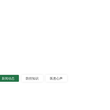
新闻动态
防控知识
医患心声
科室调研督导复工复产和人才队伍建设工作