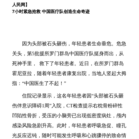
人民网】
7小时紧急抢救 中国医疗队创造生命奇迹
因为头部被石头砸伤，年轻患者生命垂危。危急
关头，第5批援所罗门群岛中国医疗队挺身而出，从
死神手里， 救下了年轻患者。近日，在所罗门群岛
霍尼亚拉，随着年轻患者康复出院，当地人竖起大拇
指：“中国医生了不起！”
住院记录显示，这名年轻患者因“头部被石头砸
伤伴意识障碍1周”入院，CT检查提示右枕骨粉碎性
凹陷性骨折，受压的小脑旁已出现低密度病灶，颅内
感染风险急剧升高。此时，年轻患者呼吸急促、瞳孔
光反应迟钝，随时可能发生呼吸和心跳骤停的致命情