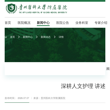
首页
医院概况
新闻中心
医院公告
业务科室
专家介绍
首页
新闻中心
新闻动态
详情




频
深耕人文护理 讲述温
发布时间： 2026.07.07
来源：贵州医科大学附属医院