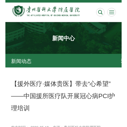


新闻中心
新闻动态

【援外医疗·媒体贵医】带去“心希望”
——中国援所医疗队开展冠心病PCI护
理培训