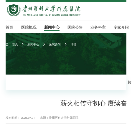
首页
医院概况
新闻中心
医院公告
业务科室
专家介绍
首页
新闻中心
医院要闻
详情




频
薪火相传守初心 赓续奋进
发布时间： 2026.07.01
来源：贵州医科大学附属医院