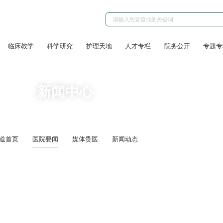
临床教学
科学研究
护理天地
人才专栏
院务公开
专题专
新闻中心
道首页
医院要闻
媒体贵医
新闻动态
担使命——我院举行“光荣在党50年”纪念章颁