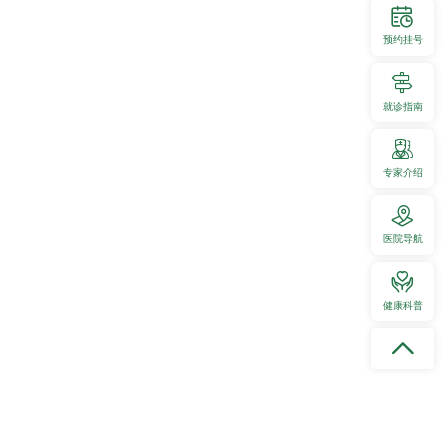
预约挂号
就诊指南
年砥砺如歌。半个世纪以来，老党员始终坚守共产党人的
务的初心使命。在岗履职期间，大家恪尽职守勤勉实干主
研教学各项工作，为医院建设积淀了坚实基础。退休离岗
专家介绍
色不变，始终心系医院发展大局，持续关心关注医院各项
传递正能量，以数十年如一日的坚守践行党员使命，为全
医院导航
杆典范。
健康科普