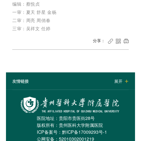
编辑：蔡悦贞
一审：
夏天
舒星 金杨
二审：周亮 周俏春
三审：吴祥文 任婷
分享：



友情链接
展开

医院地址：贵阳市贵医街28号
版权所有：贵州医科大学附属医院
ICP备案号：
黔ICP备17009293号-1
公网安备：52010302001219