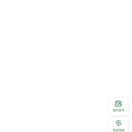
据《第九版新冠肺炎防控方案》重新修订肛肠外科新冠疫情防控方案，并组
理，对病区进行重新规划，划分污染区、缓冲区及清洁区，确保医护人员的
理，科室认真做好各种防疫物资、消毒物资及核酸检测物资的管理，每日按
大家同舟共济，齐心协力共渡难关。加强全体医护人员管理，对未在岗医护
服从医院安排，不信谣、不造谣、不传谣，党支部加强正面舆论引导、正面
预约挂号
就诊指南