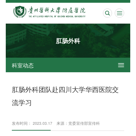


肛肠外科
科室动态

肛肠外科团队赴四川大学华西医院交
流学习
发布时间： 2023.03.17
来源：党委宣传部宣传科