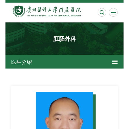


肛肠外科
医生介绍
