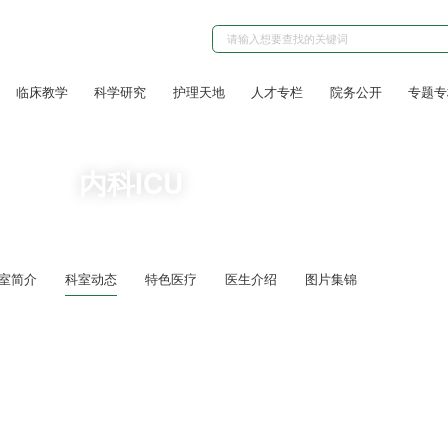
临床教学
科学研究
护理天地
人才专栏
院务公开
专题专
内科ICU
室简介
科室动态
特色医疗
医生介绍
图片集锦
内涵——内科片区开展第一季度多学科联合护