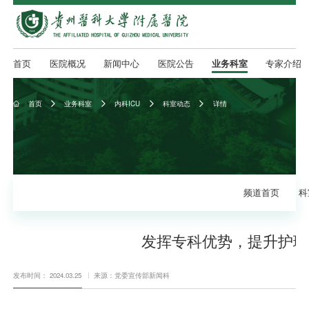
首页
医院概况
新闻中心
医院公告
业务科室
专家介绍
首页
业务科室
内科ICU
科室动态
详情





频道首页
科
发挥专科优势，提升护理
发布时间： 2024.03.25
来源：党委宣传部新闻科