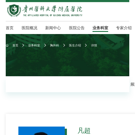
首页
医院概况
新闻中心
医院公告
业务科室
专家介绍
首页
业务科室
胸外科
医生介绍
详情





频
凡超