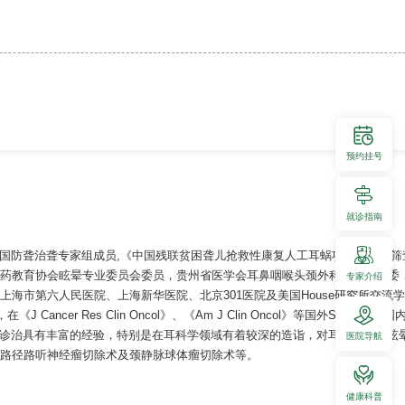
预约挂号
就诊指南
国防聋治聋专家组成员,《中国残联贫困聋儿抢救性康复人工耳蜗项目》听力筛
医药教育协会眩晕专业委员会委员，贵州省医学会耳鼻咽喉头颈外科学分会常委
专家介绍
市第六人民医院、上海新华医院、北京301医院及美国House研究所交流学
cer Res Clin Oncol》、《Am J Clin Oncol》等国外SCI
诊治具有丰富的经验，特别是在耳科学领域有着较深的造诣，对耳部疾病和眩
医院导航
迷路径路听神经瘤切除术及颈静脉球体瘤切除术等。
健康科普