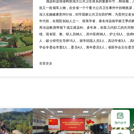
感染科是我省构筑强大公共卫生体系的重要环节，80余载，
批又一批领军人物，在全省一个个重大公共卫生事件中担纲挑梁
深入实施健康贵州行动，织牢国家公共卫生防护网，为贵州父老乡
年代初，在我院创始人之一、留美学者、著名传染病学家王季武教
周光远教授带领下成立感染科。多年来，依靠几代职工的共同
绩。现有医、教、研人员98人，其中医师38人，护士53人，技
人，硕士研究生导师15人，留学回国人员3人，高访学者3人，高
学会专委会常委2人，委员4人，青年委员3人；省医学会主任委员
人。国家杰出专业技术人才1人，新世纪百千万人才工程国家级人
出贡献中青年专家1人，全国先进个人1人，贵州省高层次创新型
查看更多
国家重点...
预约挂号