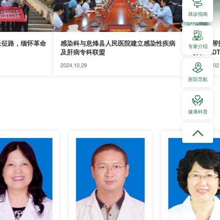
就诊指南
长征路，缅怀革命
感染科与息烽县人民医院建立感染性疾病
【协和帮
专家介绍
及肝病专科联盟
协和 M
期）”
2024.10.29
2024.09.02
医院导航
健康科普