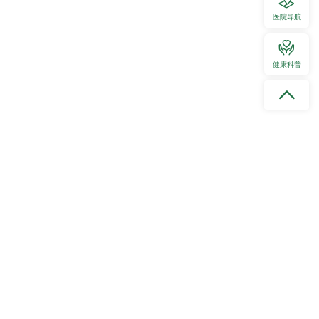
结局的回顾性临床研究”为题，讲述了如何从临床实践中提炼关键问题，并
医院导航
究设计思路、实施过程、初步成果等，并指出项目特别关注创新疗法的评估
境之间的Cross-talk机制”，通过一系列实验数据和临床观察结果，
健康科普
，结合丰富的临床经验和前沿研究，讲解了介入治疗的适应症、操作技巧及