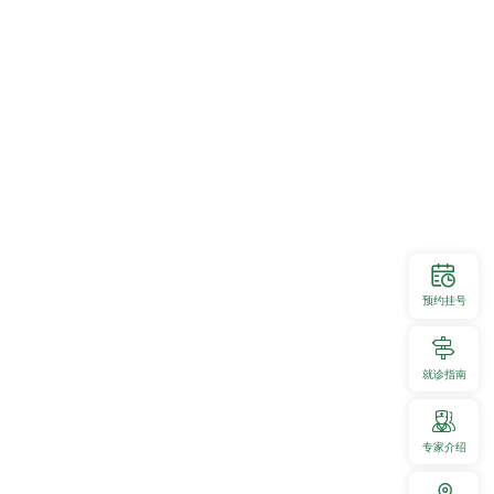
手共进，共促学科发展。
。他表示，希望以本次交流会为契机，充分发挥两院、两科室之间的资源优
预约挂号
就诊指南
专家介绍