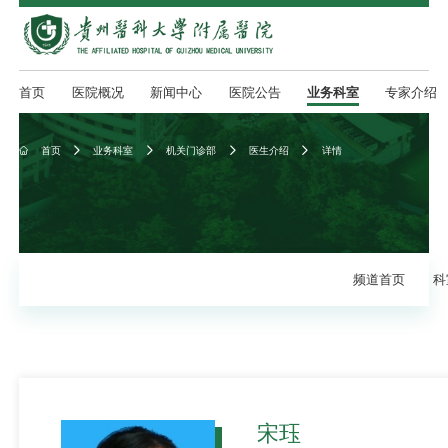
首页
医院概况
新闻中心
医院公告
业务科室
专家介绍
首页
业务科室
机关门诊部
医生介绍
详情





频道首页
科
宋珏