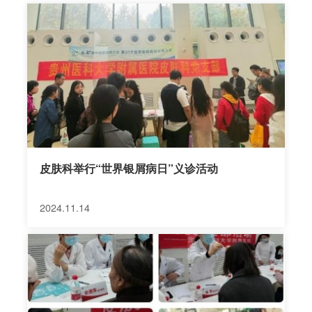
学，为第10、12、13届国家自然基金委生命科学部及
医学部专家组成员，中华医学会皮肤性病学学会秘书
长，担任第七版、第八版、第九版全国统编教材《皮
肤性病学》副主编，及十余个医学杂志副主编及编
委，为JAMA Dermatology，Clinical and
Experimental Dermatology，Acta Dermato-
Venereologica等国际杂志审稿人，为国家临床重点...
皮肤科举行“世界银屑病日”义诊活动
2024.11.14