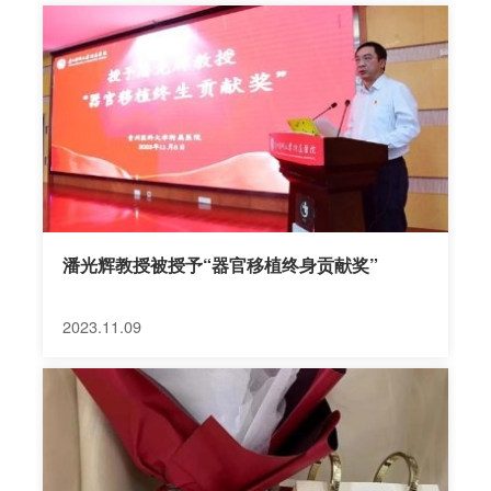
体的高致敏肾移植等高难度肾移植手术。 我院活体供
肾取肾术已经实现全面微创化，常规开展腹腔镜下供
肾切取。供肾者实施快速康复外科管理，从入院、手
术到出院只需6天左右。2022年全年腹腔镜供肾切取
手术均获成功，无1例中转开腹，平均手术时间由最
开始的5小时，缩短到现在的2.5小时。供肾者术中平
均失血量约50ml，无一例术中术后输血。 独立移植科
室的建立、检验平台的设置、移植技术的不断突
潘光辉教授被授予“器官移植终身贡献奖”
破、...
2023.11.09