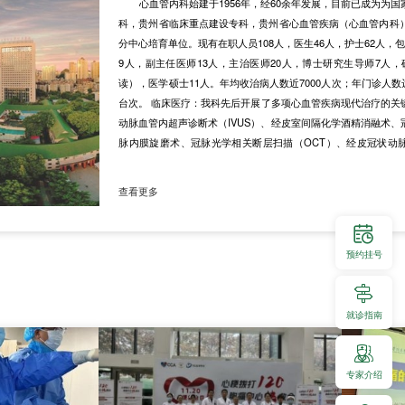
心血管内科始建于1956年，经60余年发展，目前已成为为
科，贵州省临床重点建设专科，贵州省心血管疾病（心血管内科
分中心培育单位。现有在职人员108人，医生46人，护士62人
9人，副主任医师13人，主治医师20人，博士研究生导师7人，
读），医学硕士11人。年均收治病人数近7000人次；年门诊人数达
台次。 临床医疗：我科先后开展了多项心血管疾病现代治疗的关
动脉血管内超声诊断术（IVUS）、经皮室间隔化学酒精消融术、
脉内膜旋磨术、冠脉光学相关断层扫描（OCT）、经皮冠状动脉
术、经皮瓣膜成型术、经皮主动脉瓣置换术（TAVR）、经皮先
心脏起博术、经导管心腔内电生理检查术、射频及冷冻球囊消融术、
查看更多
预约挂号
就诊指南
专家介绍