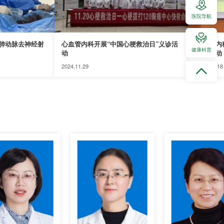
医院导航
肺动脉去神经射
心血管内科开展“中国心梗救治日”义诊活
心血管内
健康科普
动
服务活动
2024.11.29
2024.11.18