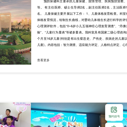
预防保健科主要承担儿童保健、疫情管理、疾病预防宣教、
等。 有主任医师、硕士生导师2名，副主任医师2名，主治医师
名。 儿童保健主要开展以下工作： 1、儿童体格发育检查。科室有
体格发育情况，绘制生长曲线，对婴幼儿体格生长进行科学的评估
心理测评软件，包括“0~6岁小儿五项神经心理发育测查”、“丹佛
验”、“儿童行为量表”等诸多量表。我科室具有国家二级心理咨
个月至16岁儿童(特别是有出生窒息史、产伤史、疾病史的儿童
儿童)。内容包括：智力测查、适应能力评定、人格特点评定、心
心理咨询。 3、儿童早教咨询指导工作。附院预保科率先将儿童早
中，根据孩子生长发育规律及其神经心理发育的特点，利用客
查看更多
的、有...
预约挂号