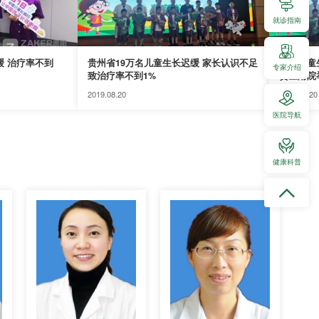
就诊指南
缓 治疗率不到
贵州省19万名儿童生长迟缓 家长认识不足
中国儿童
专家介绍
致治疗率不到1%
贵医附院
2019.08.20
2019.08.20
医院导航
健康科普