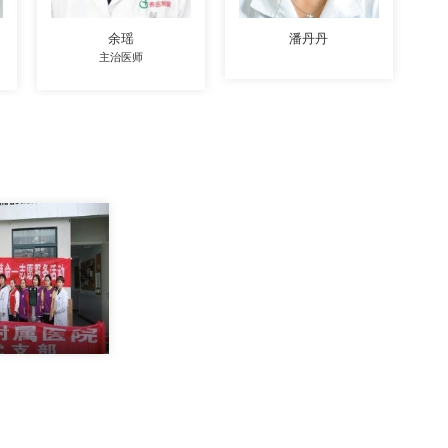
余瑶
潘丹丹
主治医师