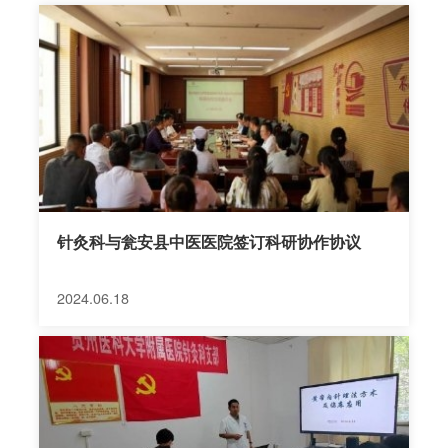
士2人）。 目前有全国名老中医工作室1个，门诊有特
色诊疗室5间、治疗床位20余张。病区编制床位20
张，开放床位30张。 科室开展传统针刺、各种灸法
（艾条温和灸、灸盒灸、温针灸、督脉灸……）、拔
罐、穴位注射、穴位埋线、放血疗法、穴位贴敷、三
伏灸（贴）、三九灸（贴）、中药塌渍、中药熏洗、
火针、耳针、刮痧、耳针、推拿按摩（含小儿推拿）
等多种疗法。适应症包括了内外妇儿...
针灸科与瓮安县中医医院签订科研协作协议
2024.06.18