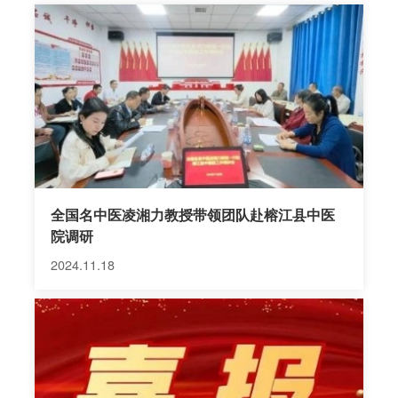
首批“全国综合医院中医药工作示范单位”，2011年与
感染科共同申报，获得“中医防治传染病国家重点实验
室”，2014年获药物临床试验机构“中医脑血管专业”，
2018年成为北京中日医院“中西医结合肿瘤专科医联
体单位”，2019年成为“贵州省中医肿瘤联盟成员单
位”。 中医科现有医生14人、护士8人，医生中主任医
师1人、副主任医师（副教授）4人、主治医师7人、
住院医师2人，博士学位5人...
全国名中医凌湘力教授带领团队赴榕江县中医
院调研
2024.11.18