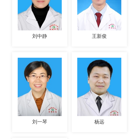
刘中静
王新俊
刘一琴
杨远