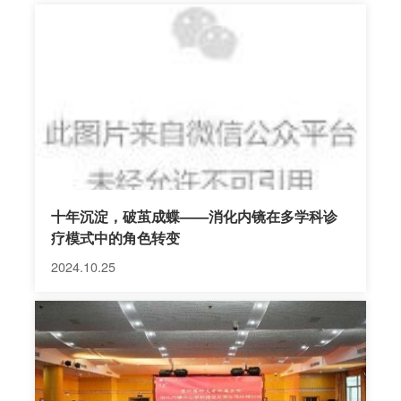
（EMR）、内镜下黏膜下剥离术（ESD）、内镜下胃
壁全层切开剥离术（EFR）、经口内镜下肌切开术
（POEM）、超声内镜引导下穿刺术（FNA）、超声
内镜及内镜下逆行胰胆管造影术（ERCP）及相关介
入治疗手术、内镜下胃石碎石术、内镜下经皮胃造瘘
术、消化道异物取出术、肠道梗阻支架置入术。是全
国开展内镜诊治项目较为齐全的机构之一，诊疗水平
居省内一流，尤其在早期消化道癌的诊治水平达国内
十年沉淀，破茧成蝶——消化内镜在多学科诊
发达地区先进医院的...
疗模式中的角色转变
2024.10.25