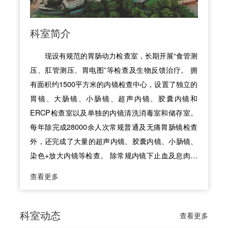
科室简介
现设有规范的胃肠动力检查室，长期开展“食管测
压、肛管测压、胃电图”等检查及生物反馈治疗。 拥
有面积约1500平方米的内镜检查中心，设置了独立的
胃镜、大肠镜、小肠镜、超声内镜、胶囊内镜和
ERCP检查室以及单独的内镜清洗消毒室和储存室。
每年除完成28000余人次常规普通及无痛胃肠镜检查
外，还完成了大量的超声内镜、胶囊内镜、小肠镜、
染色+放大内镜等检查。 除常规内镜下止血及息肉切
除外，目前主要开展的内镜下高难度、复杂微创手术
查看更多
有：内镜下消化道狭窄扩张术及支架置入术、食管胃
底静脉曲张急诊内镜下止血，一级/二级预防出血治
疗、内镜下化学及电子染色术、内镜下NBI+放大术、
科室动态
查看更多
内镜下空肠营养管置入术、内镜下黏膜切除术