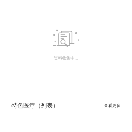
装修环境，还新 配置了高压氧舱和座氧吧，新舱为全
自动微机操控的两舱四门式的大型空气加压舱，集急
救、治疗 于一身， 一次最多能同时容纳16人治疗。

增设了8人座氧吧，使门诊需要普通常规吸氧的患者
也可 在氧吧进行氧疗。
资料收集中...
特色医疗（列表）
查看更多