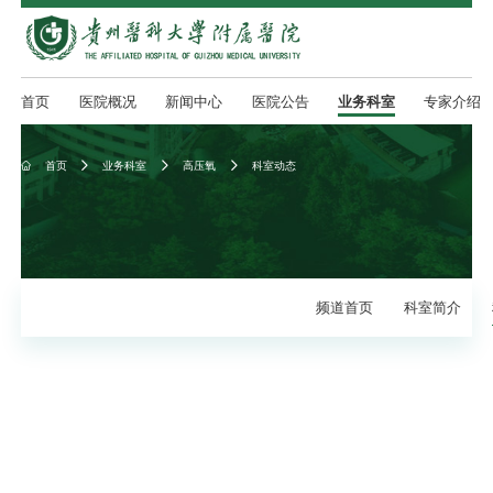
首页
医院概况
新闻中心
医院公告
业务科室
专家介绍
首页
业务科室
高压氧
科室动态




频道首页
科室简介