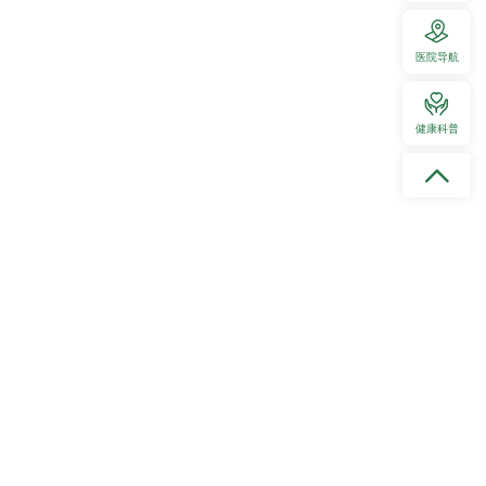
医院导航
疗理念，不断优化服务流程、提升服务品质，以更高效、更便捷
健康科普
就医获得感与满意度。（图/文 贵州医科大学附属医院）
科大学附属医院入院服务中心正式启用，这是贵州省内首家一站式