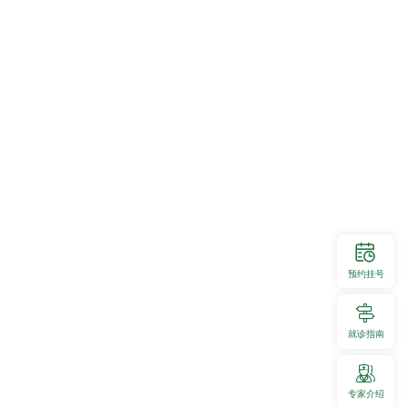
理，有效解决了科室间床位资源不均衡的问题，既缩短了患者的
提升。
预约挂号
就诊指南
专家介绍