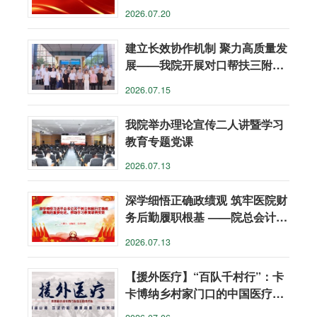
心
2026.07.20
建立长效协作机制 聚力高质量发
展——我院开展对口帮扶三附院
调研工作
2026.07.15
我院举办理论宣传二人讲暨学习
教育专题党课
2026.07.13
深学细悟正确政绩观 筑牢医院财
务后勤履职根基 ——院总会计师
谌贻萍讲授专题党课
2026.07.13
【援外医疗】“百队千村行”：卡
卡博纳乡村家门口的中国医疗关
怀