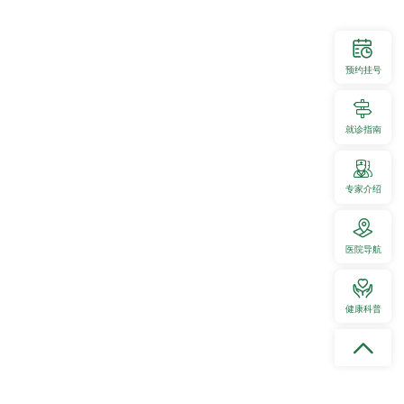
政策与法规
医德医风
预约挂号
就诊指南
贵医健康大讲堂
党纪学习教育
专家介绍
医院导航
深入开展学习贯彻习近平新时代中国特色社会主义思想主题教育
学习二十大 奋进新征程
健康科普
三甲复审迎评工作
“不忘初心、牢记使命”主题教育