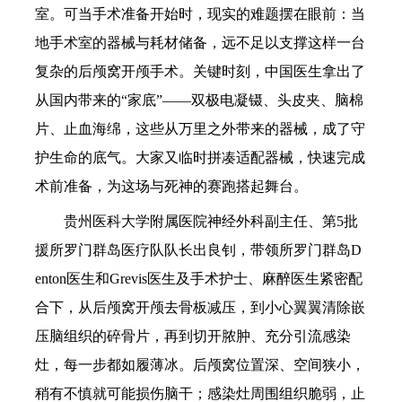
室。可当手术准备开始时，现实的难题摆在眼前：当
地手术室的器械与耗材储备，远不足以支撑这样一台
复杂的后颅窝开颅手术。关键时刻，中国医生拿出了
从国内带来的“家底”——双极电凝镊、头皮夹、脑棉
片、止血海绵，这些从万里之外带来的器械，成了守
护生命的底气。大家又临时拼凑适配器械，快速完成
术前准备，为这场与死神的赛跑搭起舞台。
贵州医科大学附属医院神经外科副主任、第5批
援所罗门群岛医疗队队长出良钊，带领所罗门群岛D
enton医生和Grevis医生及手术护士、麻醉医生紧密配
合下，从后颅窝开颅去骨板减压，到小心翼翼清除嵌
压脑组织的碎骨片，再到切开脓肿、充分引流感染
灶，每一步都如履薄冰。后颅窝位置深、空间狭小，
稍有不慎就可能损伤脑干；感染灶周围组织脆弱，止