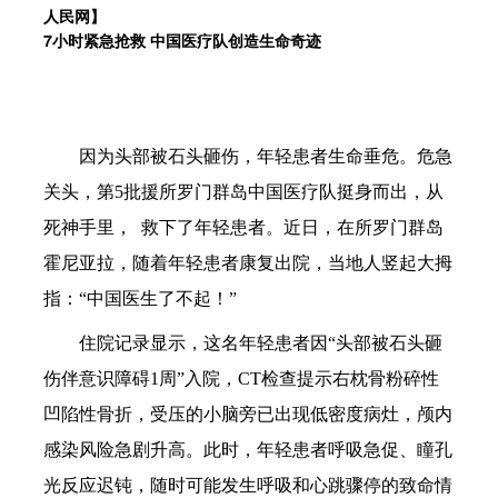
人民网】
7小时紧急抢救 中国医疗队创造生命奇迹
因为头部被石头砸伤，年轻患者生命垂危。危急
关头，第5批援所罗门群岛中国医疗队挺身而出，从
死神手里， 救下了年轻患者。近日，在所罗门群岛
霍尼亚拉，随着年轻患者康复出院，当地人竖起大拇
指：“中国医生了不起！”
住院记录显示，这名年轻患者因“头部被石头砸
伤伴意识障碍1周”入院，CT检查提示右枕骨粉碎性
凹陷性骨折，受压的小脑旁已出现低密度病灶，颅内
感染风险急剧升高。此时，年轻患者呼吸急促、瞳孔
光反应迟钝，随时可能发生呼吸和心跳骤停的致命情