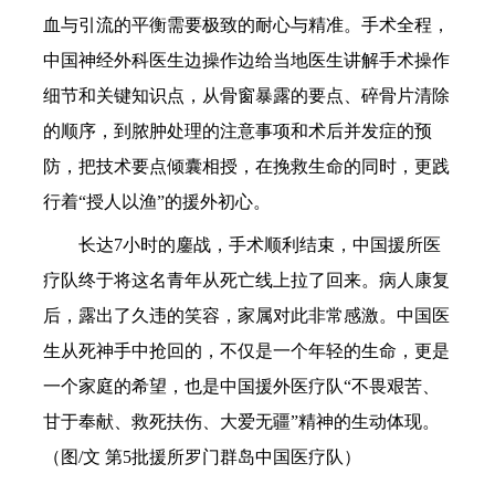
血与引流的平衡需要极致的耐心与精准。手术全程，
中国神经外科医生边操作边给当地医生讲解手术操作
细节和关键知识点，从骨窗暴露的要点、碎骨片清除
的顺序，到脓肿处理的注意事项和术后并发症的预
防，把技术要点倾囊相授，在挽救生命的同时，更践
行着“授人以渔”的援外初心。
长达7小时的鏖战，手术顺利结束，中国援所医
疗队终于将这名青年从死亡线上拉了回来。病人康复
后，露出了久违的笑容，家属对此非常感激。中国医
生从死神手中抢回的，不仅是一个年轻的生命，更是
一个家庭的希望，也是中国援外医疗队“不畏艰苦、
甘于奉献、救死扶伤、大爱无疆”精神的生动体现。
（图/文 第5批援所罗门群岛中国医疗队）