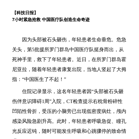
【科技日报】
7小时紧急抢救 中国医疗队创造生命奇迹
因为头部被石头砸伤，年轻患者生命垂危。危急
关头，第5批援所罗门群岛中国医疗队挺身而出，从
死神手里，救下了年轻患者。近日，在所罗门群岛霍
尼亚拉，随着年轻患者康复出院，当地人竖起了大拇
指：“中国医生了不起！”
住院记录显示，这名年轻患者因“头部被石头砸
伤伴意识障碍1周”入院，CT检查提示右枕骨粉碎性
凹陷性骨折，受压的小脑旁已出现低密度病灶，颅内
感染风险急剧升高。此时，年轻患者呼吸急促、瞳孔
光反应迟钝，随时可能发生呼吸和心跳骤停的致命情