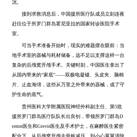
况。
接到求救消息后，中国援所医疗队成员立刻连夜
赶往位于所罗门群岛霍尼亚拉的国家转诊医院手术
室。
可当手术准备开始时，现实的难题摆在眼前：当
地手术室的器械与耗材储备，远不足以支撑这样一台
复杂的后颅窝开颅手术。关键时刻，中国医生拿出了
从国内带来的“家底”——双极电凝镊、头皮夹、脑棉
片、止血海绵，这些从万里之外带来的器械，成了守
护生命的底气。
贵州医科大学附属医院神经外科副主任、第5批
援所罗门群岛医疗队队长出良钊，带领所罗门群岛D
enton医生和Grevis医生及手术护士，在麻醉医生紧密
配合下，从后颅窝开颅去骨板减压，到小心翼翼清除