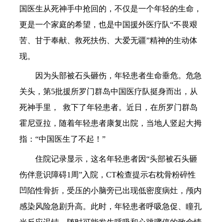
国医生从死神手中抢回的，不仅是一个年轻的生命，
更是一个家庭的希望，也是中国援外医疗队“不畏艰
苦、甘于奉献、救死扶伤、大爱无疆”精神的生动体
现。
因为头部被石头砸伤，年轻患者生命垂危。危急
关头，第5批援所罗门群岛中国医疗队挺身而出，从
死神手里， 救下了年轻患者。近日，在所罗门群岛
霍尼亚拉，随着年轻患者康复出院，当地人竖起大拇
指：“中国医生了不起！”
住院记录显示，这名年轻患者因“头部被石头砸
伤伴意识障碍1周”入院，CT检查提示右枕骨粉碎性
凹陷性骨折，受压的小脑旁已出现低密度病灶，颅内
感染风险急剧升高。此时，年轻患者呼吸急促、瞳孔