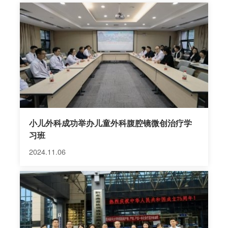
大学附属医院高访及进修学习。 一、 开展的工作 ⑴
小儿普外专业：处理全省各县市疑难危重症病例较
多，如消化道大出血，重症胰腺炎，胰腺肿瘤，小儿
门静脉高压症，先天性胆总管囊肿、先天性胆道闭
锁，先天性巨结肠，先天性肛门闭锁，直肠会阴瘘，
腹腔医大肿瘤等，成功救治了肝门部胆管损伤和严重
尿道、阴道、直肠复合伤病儿。常规大量诊治了婴幼
儿多种原因所致的呕吐和营养不良（如先天性膈疝、
小儿外科成功举办儿童外科腹腔镜微创治疗学
幽门狭窄...
习班
2024.11.06